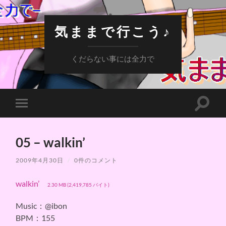
気ままで行こう♪
くだらない事には全力で
検
モ
索
バ
フ
イ
ィ
ル
ー
05 – walkin’
メ
ル
ニ
ド
ュ
2009年4月30日
/
0件のコメント
を
ー
切
を
り
walkin’
切
2.30 MB (2,419,785 バイト)
替
り
え
替
る
Music：@ibon
え
る
BPM：155