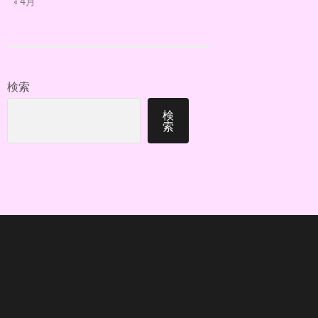
« 4月
検索
検
索