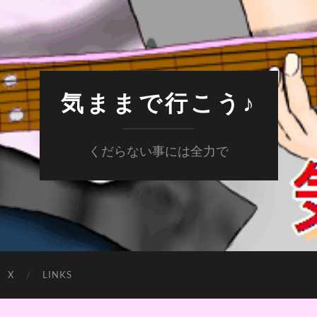
気ままで行こう♪
くだらない事には全力で
X
LINKS