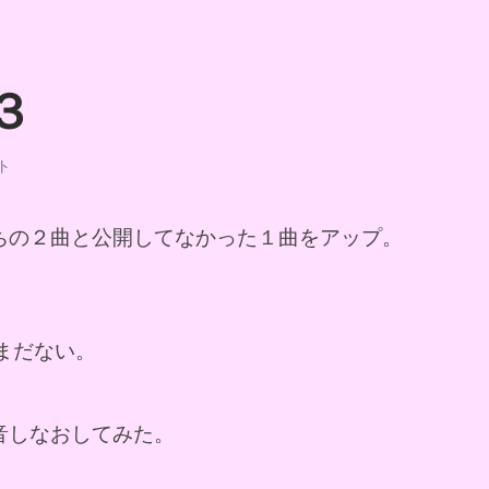
３
ト
ちの２曲と公開してなかった１曲をアップ。
はまだない。
音しなおしてみた。