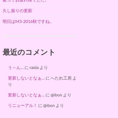
久し振りの更新
明日はM3-2016秋ですね。
最近のコメント
う～ん…
に
raida
より
更新しないとなぁ…
に
へたれ工房
よ
り
更新しないとなぁ…
に
@ibon
より
リニューアル！
に
@ibon
より