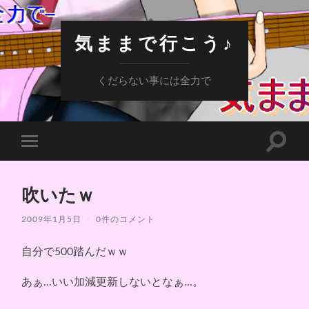
気ままで行こう♪
くだらない事には全力で
検
モ
索
バ
フ
イ
ィ
ル
ー
吹いたｗ
メ
ル
ニ
ド
ュ
2009年1月5日
/
0件のコメント
を
ー
切
を
り
自分で500踏んだｗｗ
切
替
り
え
替
る
あぁ…いい加減更新しないとなぁ…。
え
る