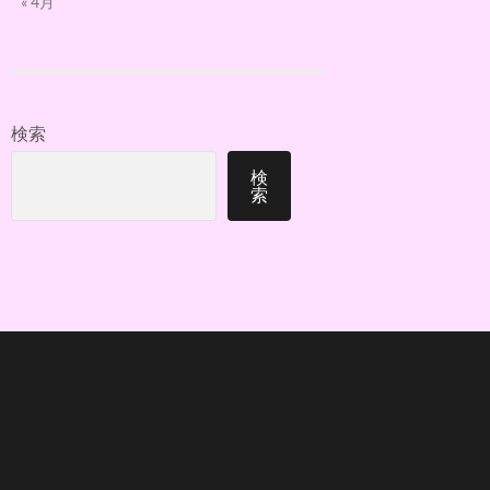
« 4月
検索
検
索