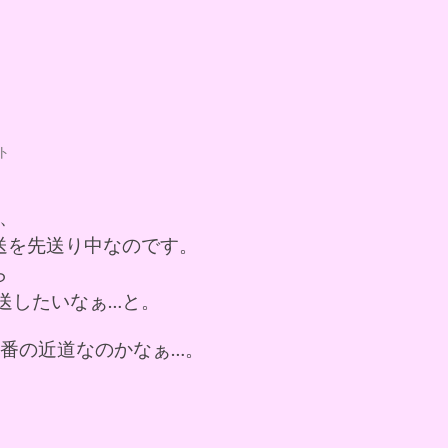
ト
が、
送を先送り中なのです。
ら
放送したいなぁ…と。
1番の近道なのかなぁ…。