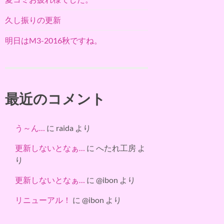
久し振りの更新
明日はM3-2016秋ですね。
最近のコメント
う～ん…
に
raida
より
更新しないとなぁ…
に
へたれ工房
よ
り
更新しないとなぁ…
に
@ibon
より
リニューアル！
に
@ibon
より