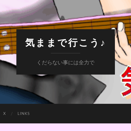
気ままで行こう♪
くだらない事には全力で
X
LINKS