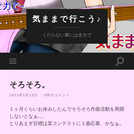
気ままで行こう♪
くだらない事には全力で
検
モ
索
バ
フ
イ
ィ
ル
ー
そろそろ。
メ
ル
ニ
ド
ュ
2011年2月13日
/
0件のコメント
を
ー
切
を
り
１ヶ月くらいお休みしたんでそろそろ作曲活動を再開
切
替
り
え
しないとなぁ…。
替
る
とりあえず目標は某コンテストに１曲応募、かなぁ。
え
る