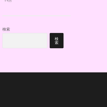
« 4月
検索
検
索