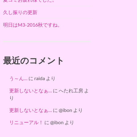
久し振りの更新
明日はM3-2016秋ですね。
最近のコメント
う～ん…
に
raida
より
更新しないとなぁ…
に
へたれ工房
よ
り
更新しないとなぁ…
に
@ibon
より
リニューアル！
に
@ibon
より