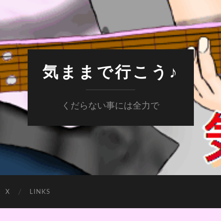
気ままで行こう♪
くだらない事には全力で
X
LINKS