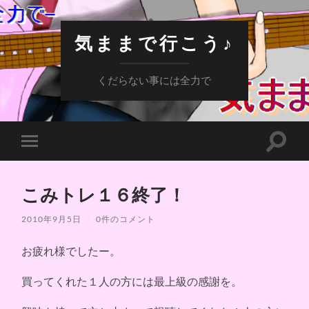
気ままで行こう♪
くだらない事には全力で
検
モ
索
バ
フ
イ
ィ
ル
ー
こみトレ１６終了！
メ
ル
ニ
ド
ュ
2010年9月5日
/
0件のコメント
を
ー
切
を
り
お疲れ様でしたー。
切
替
り
え
替
る
買ってくれた１人の方には最上級の感謝を。
え
る