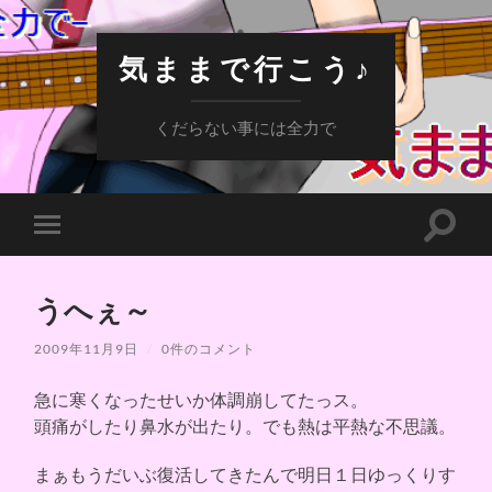
気ままで行こう♪
くだらない事には全力で
検
モ
索
バ
フ
イ
ィ
ル
ー
うへぇ～
メ
ル
ニ
ド
ュ
2009年11月9日
/
0件のコメント
を
ー
切
を
り
急に寒くなったせいか体調崩してたっス。
切
替
り
え
頭痛がしたり鼻水が出たり。でも熱は平熱な不思議。
替
る
え
る
まぁもうだいぶ復活してきたんで明日１日ゆっくりす